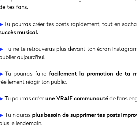
de tes fans.
▶︎
Tu pourras créer tes posts rapidement, tout en sach
succès musical.
▶︎
Tu ne te retrouveras plus devant ton écran Instagram 
publier aujourd'hui.
▶︎
Tu pourras faire
facilement la promotion de ta m
réellement réagir ton public.
▶︎
Tu pourras créer
une VRAIE communauté
de fans eng
▶︎
Tu n'auras
plus besoin de supprimer tes posts impro
plus le lendemain.