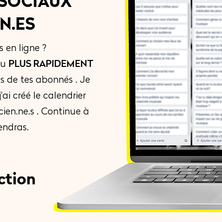
SOCIAUX
N.ES
s en ligne ?
PLUS RAPIDEMENT
nu
s de tes abonnés . Je
'ai créé le calendrier
ien.ne.s . Continue à
endras.
ction