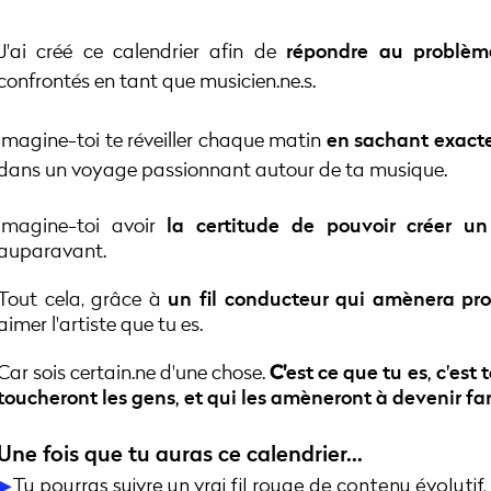
J'ai créé ce calendrier afin de
répondre au problèm
confrontés en tant que musicien.ne.s.
Imagine-toi te réveiller chaque matin
en sachant exact
dans un voyage passionnant autour de ta musique.
Imagine-toi avoir
la certitude de pouvoir créer un
auparavant.
Tout cela, grâce à
un fil conducteur qui amènera pr
aimer l'artiste que tu es.
Car sois certain.ne d'une chose.
C'
est ce que tu es, c'est 
toucheront les gens, et qui les amèneront à devenir fan
Une fois que tu auras ce calendrier...
▶︎
Tu pourras suivre un vrai fil rouge de contenu évolutif,