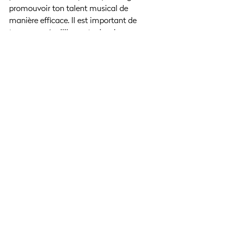
promouvoir ton talent musical de 
manière efficace. Il est important de 
trouver un équilibre entre les deux 
domaines pour tirer le meilleur parti de 
ta promotion musicale. 
Bonne chance !
Besoin d'aide dans la 
promotion de ta musique ?
On te coach gratuitement ! 
Pends rendez-vous en cliquant 
ici
 pour obtenir tous les 
conseils dont tu as besoin pour 
développer ta carrière d'artiste.`
Prendre rendez-vous