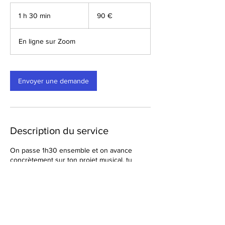
90
euros
1 h 30 min
1
90 €
3
0
En ligne sur Zoom
m
i
n
Envoyer une demande
Description du service
On passe 1h30 ensemble et on avance
concrètement sur ton projet musical, tu
repars avec des choses concrètes à
appliquer pour avancer pour de vrai.
Coordonnées