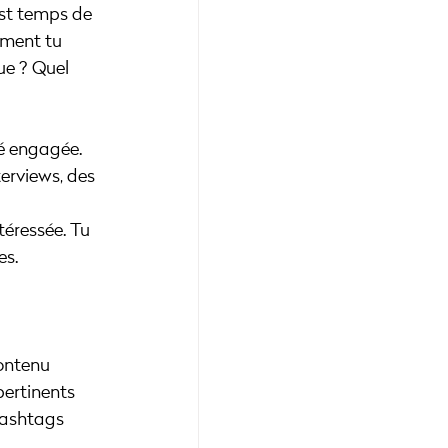
est temps de 
mment tu 
ue ? Quel 
é engagée. 
erviews, des 
éressée. Tu 
es.
ontenu 
pertinents 
hashtags 