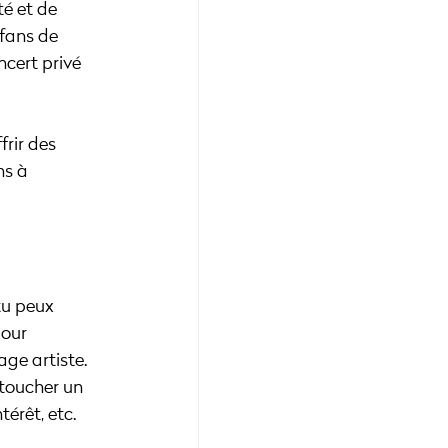
é et de 
fans de 
cert privé 
rir des 
ns à 
tu peux 
pour 
ge artiste.
 toucher un 
érêt, etc. 