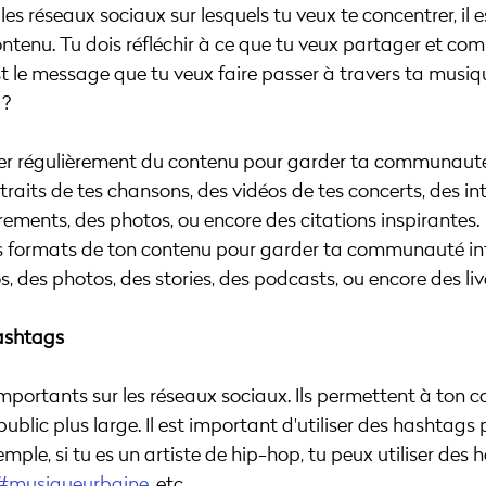
 les réseaux sociaux sur lesquels tu veux te concentrer, il 
ontenu. Tu dois réfléchir à ce que tu veux partager et co
st le message que tu veux faire passer à travers ta musiq
 ?
lier régulièrement du contenu pour garder ta communaut
raits de tes chansons, des vidéos de tes concerts, des int
trements, des photos, ou encore des citations inspirantes.
les formats de ton contenu pour garder ta communauté int
, des photos, des stories, des podcasts, ou encore des liv
 hashtags
mportants sur les réseaux sociaux. Ils permettent à ton c
ublic plus large. Il est important d'utiliser des hashtags 
ple, si tu es un artiste de hip-hop, tu peux utiliser des 
#musiqueurbaine
, etc.