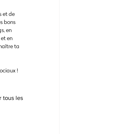
 et de 
es bons 
s, en 
et en 
naître ta 
ociaux !
 tous les 